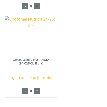
ActiveO2 Lemon 6x50cl aantal
-
+
CHOCOMEL NUTRICIA
24X25CL BLIK
Log in om de prijs te zien
Chocomel Nutricia 24x25cl Blik aantal
-
+