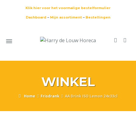
Klik hier voor het voormalige bestelformulier
Dashboard
–
Mijn assortiment
–
Bestellingen
WINKEL
Home
Frisdrank
AA Drink ISO Lemon 24x33cl