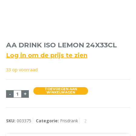
AA DRINK ISO LEMON 24X33CL
Log in om de prijs te zien
33 op voorraad
TOEVOEGEN AAN
AA Drink ISO Lemon 24x33cl aantal
WINKELWAGEN
-
+
SKU:
003375
Categorie:
Frisdrank