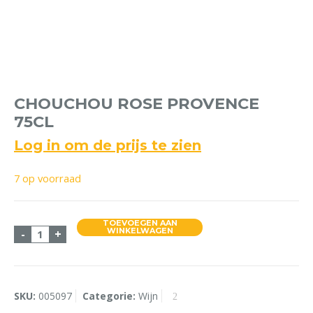
CHOUCHOU ROSE PROVENCE
75CL
Log in om de prijs te zien
7 op voorraad
TOEVOEGEN AAN
ChouChou Rose Provence 75cl aantal
WINKELWAGEN
-
+
SKU:
005097
Categorie:
Wijn