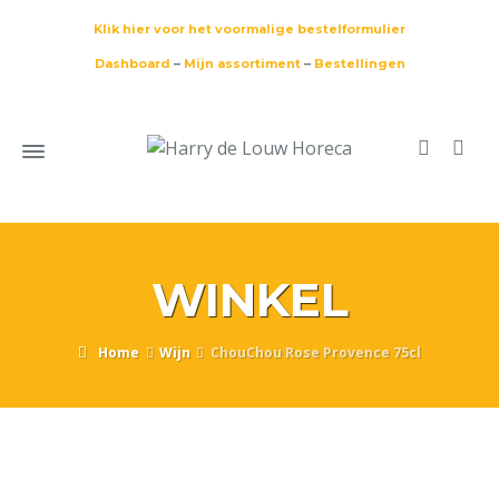
Klik hier voor het voormalige bestelformulier
Dashboard
–
Mijn assortiment
–
Bestellingen
WINKEL
Home
Wijn
ChouChou Rose Provence 75cl