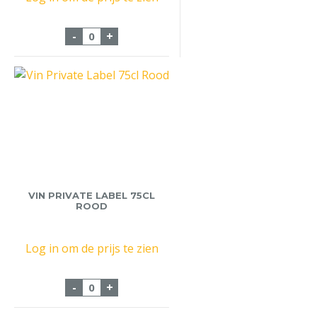
Noemie Vernaux Chardonnay 75cl aantal
-
+
VIN PRIVATE LABEL 75CL
ROOD
Log in om de prijs te zien
Vin Private Label 75cl Rood aantal
-
+