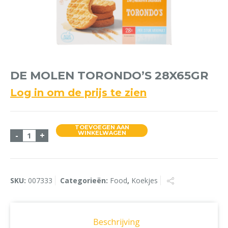
DE MOLEN TORONDO’S 28X65GR
Log in om de prijs te zien
TOEVOEGEN AAN
De Molen Torondo's 28x65gr aantal
WINKELWAGEN
-
+
SKU:
007333
Categorieën:
Food
,
Koekjes
Beschrijving