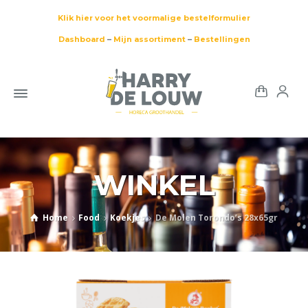
Klik hier voor het voormalige bestelformulier
Dashboard
–
Mijn assortiment
–
Bestellingen
WINKEL
Home
Food
Koekjes
De Molen Torondo’s 28x65gr