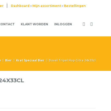
ier
Dashboard
–
Mijn assortiment
–
Bestellingen
CONTACT
KLANT WORDEN
INLOGGEN
e
Bier
Krat Speciaal Bier
Duvel Tripel Hop Citra 24x33cl
24X33CL