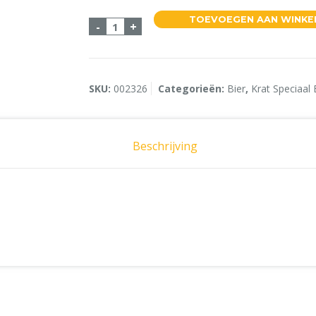
TOEVOEGEN AAN WINK
Duvel Tripel Hop Citra 24x33cl aantal
-
+
SKU:
002326
Categorieën:
Bier
,
Krat Speciaal 
Beschrijving