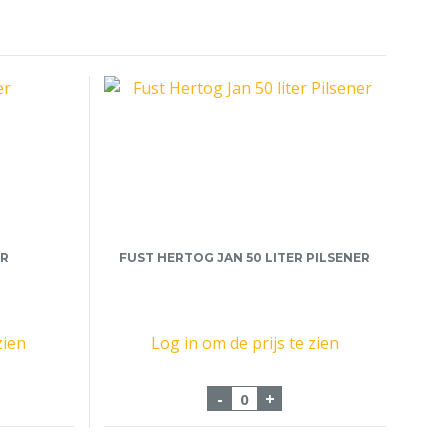
ER
FUST HERTOG JAN 50 LITER PILSENER
zien
Log in om de prijs te zien
er 20 liter aantal
Fust Hertog Jan 50 liter Pi
-
+