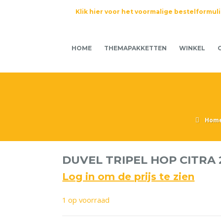
Klik hier voor het voormalige bestelformul
HOME
THEMAPAKKETTEN
WINKEL
Hom
DUVEL TRIPEL HOP CITRA 
Log in om de prijs te zien
1 op voorraad