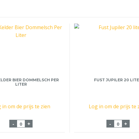
ELDER BIER DOMMELSCH PER
FUST JUPILER 20 LIT
LITER
 in om de prijs te zien
Log in om de prijs te 
r aantal
Tank Kelder Bier Dommelsch Per Liter aantal
Fust Jupil
-
+
-
+