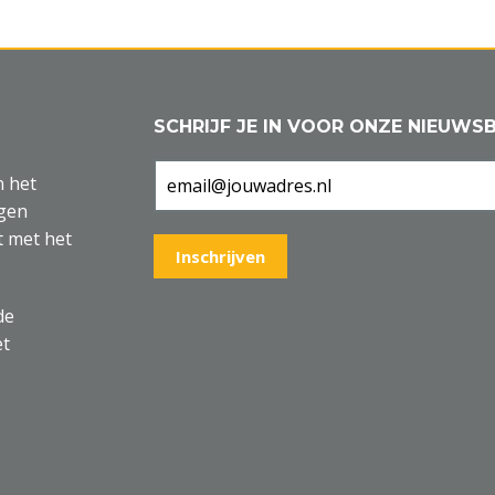
SCHRIJF JE IN VOOR ONZE NIEUWSB
n het
agen
t met het
de
et