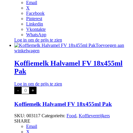
Email
X
Facebook
Pinterest
Linkedin
Vkontakte
WhatsApp
Log in om de prijs te zien
Toevoegen aan
winkelwagen
Koffiemelk Halvamel FV 18x455ml
Pak
Log in om de prijs te zien
Koffiemelk
-
+
Halvamel
FV
18x455ml
Koffiemelk Halvamel FV 18x455ml Pak
Pak
aantal
SKU:
003117
Categorieën:
Food
,
Koffieverrrijkers
SHARE
Email
X