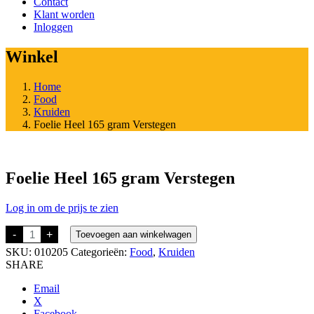
Contact
Klant worden
Inloggen
Winkel
Home
Food
Kruiden
Foelie Heel 165 gram Verstegen
Foelie Heel 165 gram Verstegen
Log in om de prijs te zien
Foelie
-
+
Toevoegen aan winkelwagen
Heel
SKU:
010205
Categorieën:
Food
,
Kruiden
165
gram
SHARE
Verstegen
aantal
Email
X
Facebook