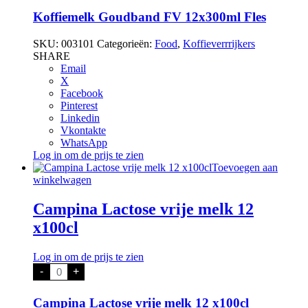
FV
12x300ml
Koffiemelk Goudband FV 12x300ml Fles
Fles
aantal
SKU:
003101
Categorieën:
Food
,
Koffieverrrijkers
SHARE
Email
X
Facebook
Pinterest
Linkedin
Vkontakte
WhatsApp
Log in om de prijs te zien
Toevoegen aan
winkelwagen
Campina Lactose vrije melk 12
x100cl
Log in om de prijs te zien
Campina
-
+
Lactose
vrije
melk
Campina Lactose vrije melk 12 x100cl