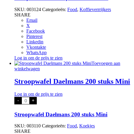
12
x100cl
SKU:
003124
Categorieën:
Food
,
Koffieverrrijkers
aantal
SHARE
Email
X
Facebook
Pinterest
Linkedin
Vkontakte
WhatsApp
Log in om de prijs te zien
Toevoegen aan
winkelwagen
Stroopwafel Daelmans 200 stuks Mini
Log in om de prijs te zien
Stroopwafel
-
+
Daelmans
200
stuks
Stroopwafel Daelmans 200 stuks Mini
Mini
aantal
SKU:
003110
Categorieën:
Food
,
Koekjes
SHARE