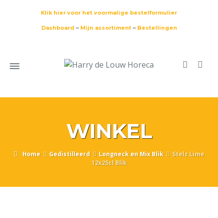
Klik hier voor het voormalige bestelformulier
Dashboard
–
Mijn assortiment
–
Bestellingen
WINKEL
Home
Gedistilleerd
Longneck en Mix Blik
Stelz Lime
12x25cl Blik