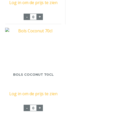
Log in om de prijs te zien
Citroen Jenever Hartevelt 100cl aantal
-
+
BOLS COCONUT 70CL
Log in om de prijs te zien
Bols Coconut 70cl aantal
-
+