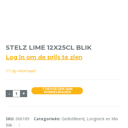
STELZ LIME 12X25CL BLIK
Log in om de prijs te zien
17 op voorraad
TOEVOEGEN AAN
Stelz Lime 12x25cl Blik aantal
WINKELWAGEN
-
+
SKU:
006189
Categorieën:
Gedistilleerd
,
Longneck en Mix
Blik