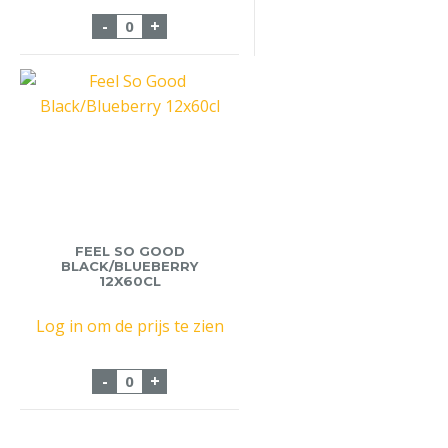
Fristi GST 30x20cl Pak aantal
-
+
FEEL SO GOOD
BLACK/BLUEBERRY
12X60CL
Log in om de prijs te zien
Feel So Good Black/Blueberry 12x60cl aan
-
+