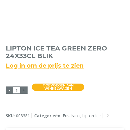
LIPTON ICE TEA GREEN ZERO
24X33CL BLIK
Log in om de prijs te zien
TOEVOEGEN AAN
Lipton Ice Tea GREEN ZERO 24x33cl Blik aantal
WINKELWAGEN
-
+
SKU:
003381
Categorieën:
Frisdrank
,
Lipton Ice