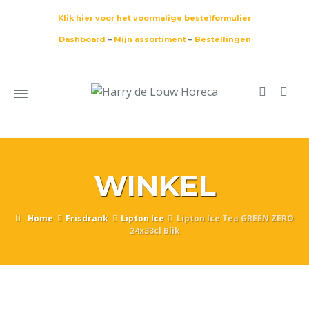
Klik hier voor het voormalige bestelformulier
Dashboard
–
Mijn assortiment
–
Bestellingen
WINKEL
Home
Frisdrank
Lipton Ice
Lipton Ice Tea GREEN ZERO
24x33cl Blik