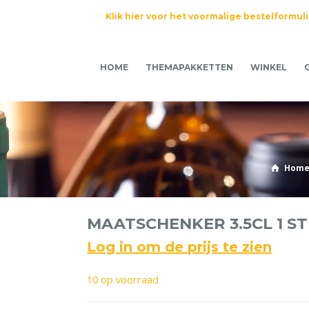
Klik hier voor het voormalige bestelformul
HOME
THEMAPAKKETTEN
WINKEL
Hom
MAATSCHENKER 3.5CL 1 S
Log in om de prijs te zien
10 op voorraad