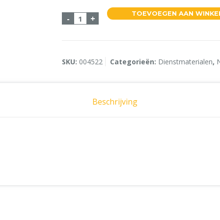
TOEVOEGEN AAN WINK
Maatschenker 3.5cl 1 stuk aantal
-
+
SKU:
004522
Categorieën:
Dienstmaterialen
,
Beschrijving