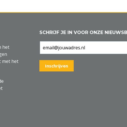
SCHRIJF JE IN VOOR ONZE NIEUWSB
n het
agen
t met het
de
et