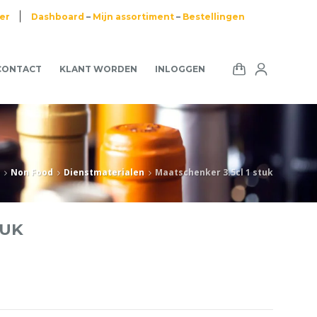
ier
Dashboard
–
Mijn assortiment
–
Bestellingen
CONTACT
KLANT WORDEN
INLOGGEN
e
Non Food
Dienstmaterialen
Maatschenker 3.5cl 1 stuk
TUK