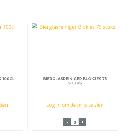
 100CL
BIERGLASREINIGER BLOKJES 75
STUKS
zien
Log in om de prijs te zien
Tapprotector 100cl aantal
Bierglasreiniger Blokjes 75
-
+