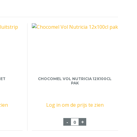
MET
CHOCOMEL VOL NUTRICIA 12X100CL
PAK
zien
Log in om de prijs te zien
k Groot met Sluitstrip 135x250 aantal
Chocomel Vol Nutricia 12x1
-
+