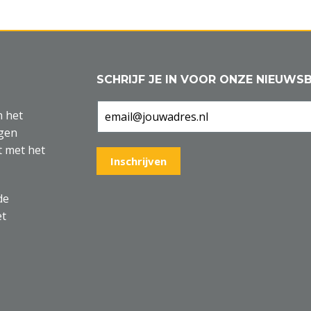
SCHRIJF JE IN VOOR ONZE NIEUWSB
n het
agen
t met het
de
et