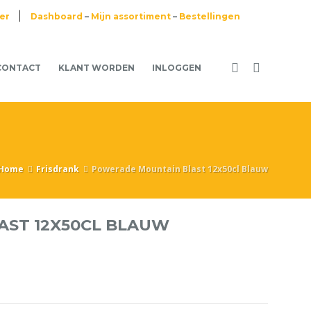
ier
Dashboard
–
Mijn assortiment
–
Bestellingen
CONTACT
KLANT WORDEN
INLOGGEN
Home
Frisdrank
Powerade Mountain Blast 12x50cl Blauw
ST 12X50CL BLAUW