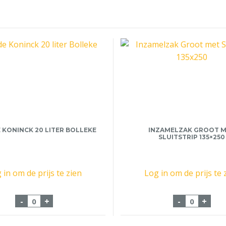
 KONINCK 20 LITER BOLLEKE
INZAMELZAK GROOT 
SLUITSTRIP 135×250
 in om de prijs te zien
Log in om de prijs te 
aantal
Fust de Koninck 20 liter Bolleke aantal
Inzamelza
-
+
-
+