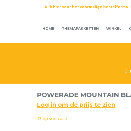
Klik hier voor het voormalige bestelformul
HOME
THEMAPAKKETTEN
WINKEL
POWERADE MOUNTAIN BLA
Log in om de prijs te zien
43 op voorraad