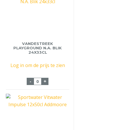
VANDESTREEK
PLAYGROUND N.A. BLIK
24X33CL
Log in om de prijs te zien
VandeStreek Playground N.A. Blik 24x33cl
-
+