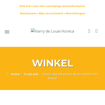
Klik hier voor het voormalige bestelformulier
Dashboard
–
Mijn assortiment
–
Bestellingen
WINKEL
Home
Frisdrank
Powerade Mountain Blast 24x33cl Pet
Blauw