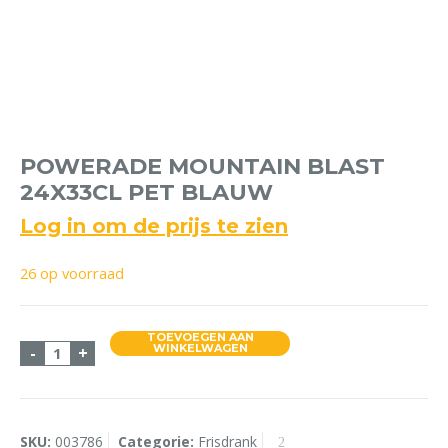
POWERADE MOUNTAIN BLAST
24X33CL PET BLAUW
Log in om de prijs te zien
26 op voorraad
TOEVOEGEN AAN
Powerade Mountain Blast 24x33cl Pet Blauw aanta
WINKELWAGEN
-
+
SKU:
003786
Categorie:
Frisdrank