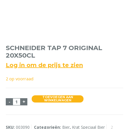
SCHNEIDER TAP 7 ORIGINAL
20X50CL
Log in om de prijs te zien
2 op voorraad
TOEVOEGEN AAN
Schneider Tap 7 Original 20x50cl aantal
WINKELWAGEN
-
+
SKU:
003090
Categorieën:
Bier
,
Krat Speciaal Bier