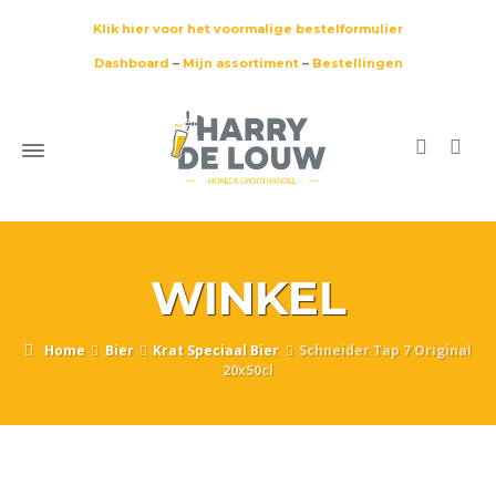
Klik hier voor het voormalige bestelformulier
Dashboard
–
Mijn assortiment
–
Bestellingen
WINKEL
Home
Bier
Krat Speciaal Bier
Schneider Tap 7 Original
20x50cl