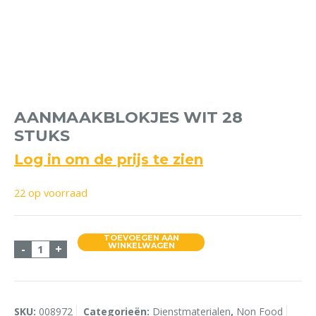
AANMAAKBLOKJES WIT 28
STUKS
Log in om de prijs te zien
22 op voorraad
TOEVOEGEN AAN
Aanmaakblokjes wit 28 stuks aantal
WINKELWAGEN
-
+
SKU:
008972
Categorieën:
Dienstmaterialen
,
Non Food