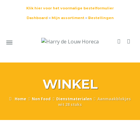
Klik hier voor het voormalige bestelformulier
Dashboard
–
Mijn assortiment
–
Bestellingen
WINKEL
Home
Non Food
Dienstmaterialen
Aanmaakblokjes
wit 28 stuks