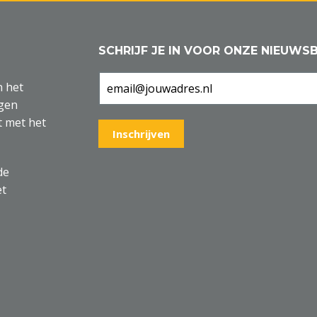
SCHRIJF JE IN VOOR ONZE NIEUWSB
n het
agen
t met het
de
et