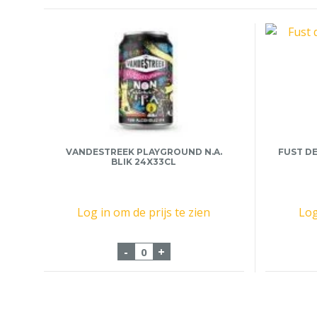
VANDESTREEK PLAYGROUND N.A.
FUST DE
BLIK 24X33CL
Log in om de prijs te zien
Log
VandeStreek Playground N.A. Bli
-
+