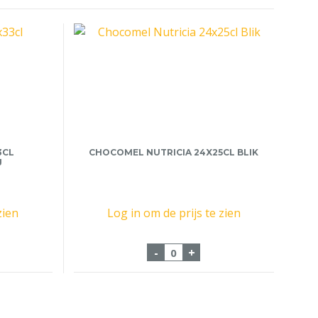
3CL
CHOCOMEL NUTRICIA 24X25CL BLIK
J
zien
Log in om de prijs te zien
dzak 12x33cl Scheldebrouwerij aantal
Chocomel Nutricia 24x25cl 
-
+