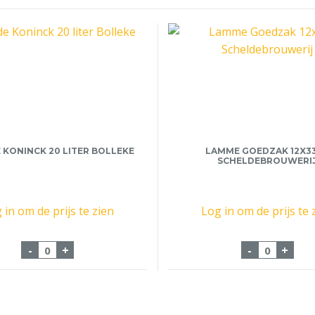
 KONINCK 20 LITER BOLLEKE
LAMME GOEDZAK 12X3
SCHELDEBROUWERI
 in om de prijs te zien
Log in om de prijs te 
k 24x33cl aantal
Fust de Koninck 20 liter Bolleke aantal
Lamme Goe
-
+
-
+