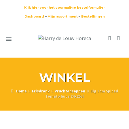
Klik hier voor het voormalige bestelformulier
Dashboard
–
Mijn assortiment
–
Bestellingen
WINKEL
Home
Frisdrank
Vruchtensappen
Big Tom Spiced
Tomato Juice 24x25cl