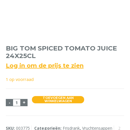
BIG TOM SPICED TOMATO JUICE
24X25CL
Log in om de prijs te zien
1 op voorraad
TOEVOEGEN AAN
Big Tom Spiced Tomato Juice 24x25cl aantal
WINKELWAGEN
-
+
SKU:
003775
Categorieën:
Frisdrank
,
Vruchtensappen