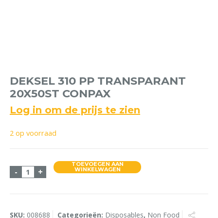
DEKSEL 310 PP TRANSPARANT
20X50ST CONPAX
Log in om de prijs te zien
2 op voorraad
TOEVOEGEN AAN
Deksel 310 PP Transparant 20x50st Conpax aantal
WINKELWAGEN
-
+
SKU:
008688
Categorieën:
Disposables
,
Non Food