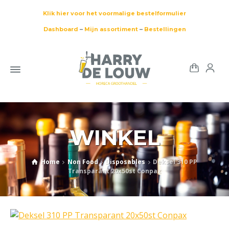
Klik hier voor het voormalige bestelformulier
Dashboard
–
Mijn assortiment
–
Bestellingen
WINKEL
Home
Non Food
Disposables
Deksel 310 PP
Transparant 20x50st Conpax