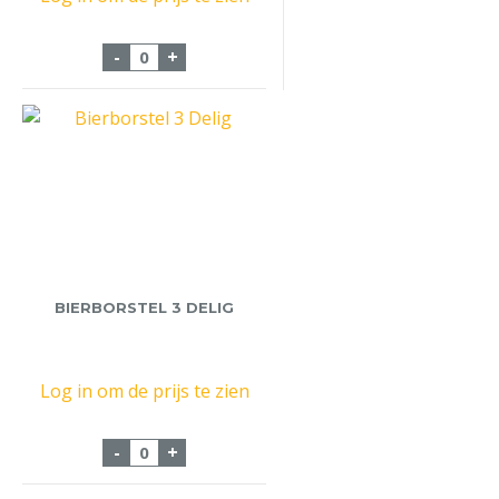
Losse Magnum Kist aantal
-
+
BIERBORSTEL 3 DELIG
Log in om de prijs te zien
Bierborstel 3 Delig aantal
-
+