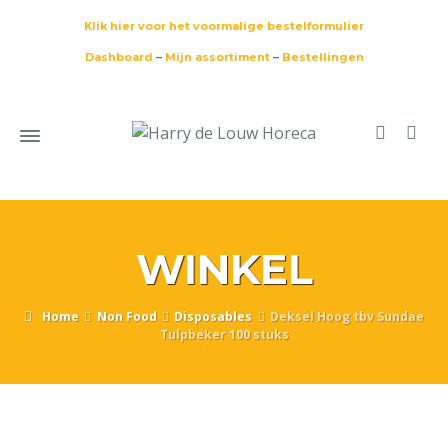
Klik hier voor het voormalige bestelformulier
Dashboard
–
Mijn assortiment
–
Bestellingen
WINKEL
Home
Non Food
Disposables
Deksel Hoog tbv Sundae
Tulpbeker 100 stuks