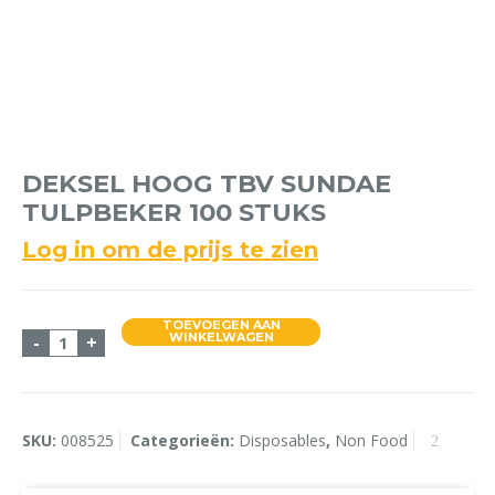
DEKSEL HOOG TBV SUNDAE
TULPBEKER 100 STUKS
Log in om de prijs te zien
TOEVOEGEN AAN
Deksel Hoog tbv Sundae Tulpbeker 100 stuks aant
WINKELWAGEN
-
+
SKU:
008525
Categorieën:
Disposables
,
Non Food