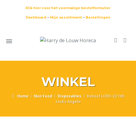
Klik hier voor het voormalige bestelformulier
Dashboard
–
Mijn assortiment
–
Bestellingen
WINKEL
Home
Non Food
Disposables
Deksel LCRO-22 100
stuks Angelo