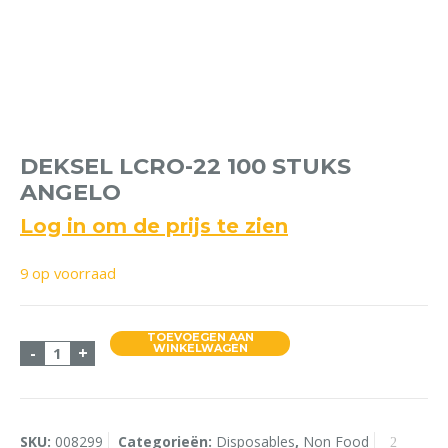
DEKSEL LCRO-22 100 STUKS
ANGELO
Log in om de prijs te zien
9 op voorraad
TOEVOEGEN AAN
Deksel LCRO-22 100 stuks Angelo aantal
WINKELWAGEN
-
+
SKU:
008299
Categorieën:
Disposables
,
Non Food