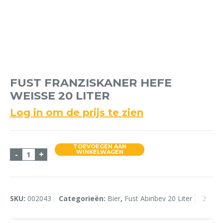
FUST FRANZISKANER HEFE
WEISSE 20 LITER
Log in om de prijs te zien
TOEVOEGEN AAN
Fust Franziskaner Hefe Weisse 20 liter aantal
WINKELWAGEN
-
+
SKU:
002043
Categorieën:
Bier
,
Fust Abinbev 20 Liter