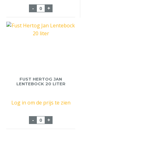
Fust Goose iPA 20 Liter aantal
-
+
FUST HERTOG JAN
LENTEBOCK 20 LITER
Log in om de prijs te zien
Fust Hertog Jan Lentebock 20 liter aantal
-
+