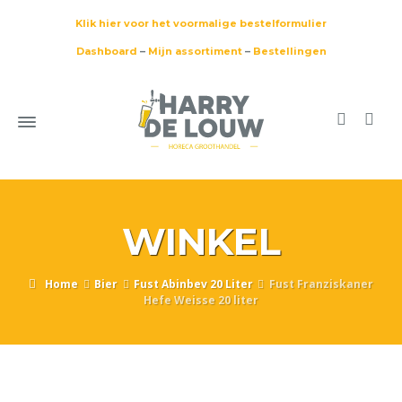
Klik hier voor het voormalige bestelformulier
Dashboard
–
Mijn assortiment
–
Bestellingen
WINKEL
Home
Bier
Fust Abinbev 20 Liter
Fust Franziskaner
Hefe Weisse 20 liter