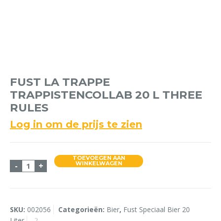
FUST LA TRAPPE
TRAPPISTENCOLLAB 20 L THREE
RULES
Log in om de prijs te zien
TOEVOEGEN AAN
Fust La Trappe Trappistencollab 20 L Three Rules 
WINKELWAGEN
-
+
SKU:
002056
Categorieën:
Bier
,
Fust Speciaal Bier 20
Liter