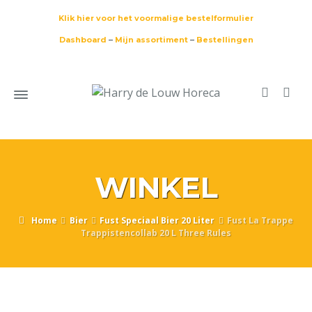
Klik hier voor het voormalige bestelformulier
Dashboard
–
Mijn assortiment
–
Bestellingen
WINKEL
Home
Bier
Fust Speciaal Bier 20 Liter
Fust La Trappe
Trappistencollab 20 L Three Rules