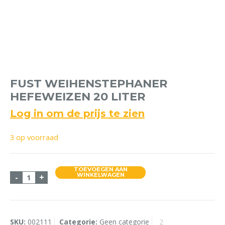
FUST WEIHENSTEPHANER
HEFEWEIZEN 20 LITER
Log in om de prijs te zien
3 op voorraad
TOEVOEGEN AAN
Fust Weihenstephaner Hefeweizen 20 Liter aanta
WINKELWAGEN
-
+
SKU:
002111
Categorie:
Geen categorie