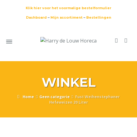
Klik hier voor het voormalige bestelformulier
Dashboard
–
Mijn assortiment
–
Bestellingen
WINKEL
Home
Geen categorie
Fust Weihenstephaner
Hefeweizen 20 Liter