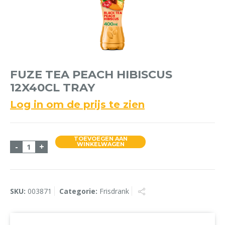
FUZE TEA PEACH HIBISCUS
12X40CL TRAY
Log in om de prijs te zien
TOEVOEGEN AAN
Fuze Tea Peach Hibiscus 12x40cl Tray aantal
WINKELWAGEN
-
+
SKU:
003871
Categorie:
Frisdrank