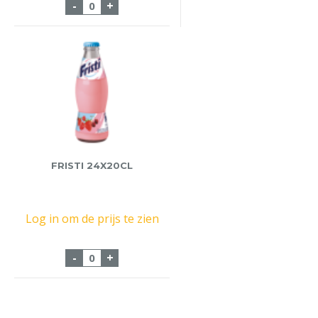
Lamme Goedzak 12x33cl Scheldebrouweri
-
+
FRISTI 24X20CL
Log in om de prijs te zien
Fristi 24x20cl aantal
-
+