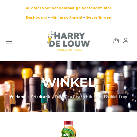
Klik hier voor het voormalige bestelformulier
Dashboard
–
Mijn assortiment
–
Bestellingen
WINKEL
Home
Frisdrank
Fuze Tea Peach Hibiscus 12x40cl Tray