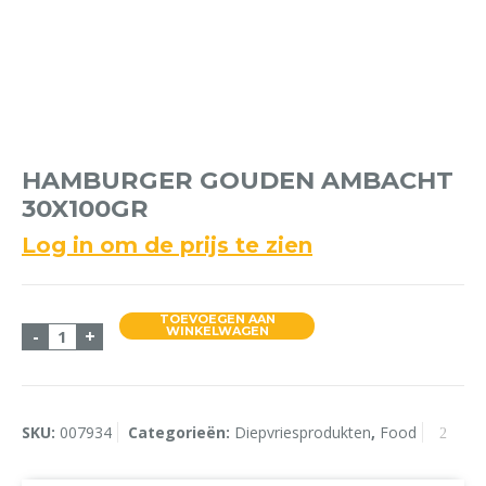
HAMBURGER GOUDEN AMBACHT
30X100GR
Log in om de prijs te zien
TOEVOEGEN AAN
Hamburger Gouden Ambacht 30x100gr aantal
WINKELWAGEN
-
+
SKU:
007934
Categorieën:
Diepvriesprodukten
,
Food