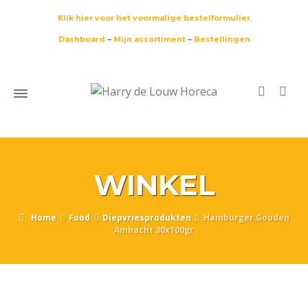
Klik hier voor het voormalige bestelformulier
Dashboard
–
Mijn assortiment
–
Bestellingen
WINKEL
Home
Food
Diepvriesprodukten
Hamburger Gouden
Ambacht 30x100gr