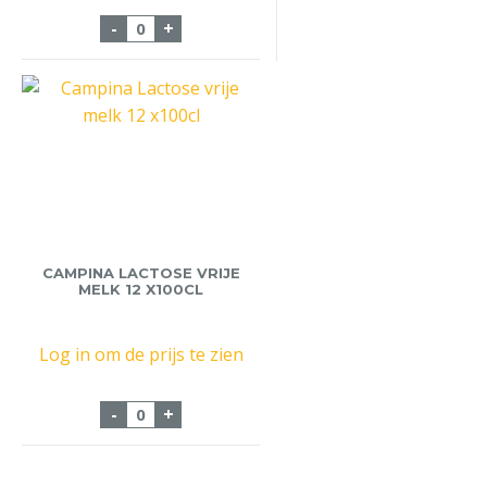
Koekje Hoppe Mengelmoes 150 stuks aan
-
+
CAMPINA LACTOSE VRIJE
MELK 12 X100CL
Log in om de prijs te zien
Campina Lactose vrije melk 12 x100cl aa
-
+