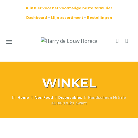
Klik hier voor het voormalige bestelformulier
Dashboard
–
Mijn assortiment
–
Bestellingen
WINKEL
Home
Non Food
Disposables
Handschoen Nitrile
XL100 stuks Zwart