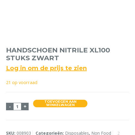
HANDSCHOEN NITRILE XL100
STUKS ZWART
Log in om de prijs te zien
21 op voorraad
TOEVOEGEN AAN
Handschoen Nitrile XL100 stuks Zwart aantal
WINKELWAGEN
-
+
SKU:
008903
Categorieën:
Disposables
,
Non Food