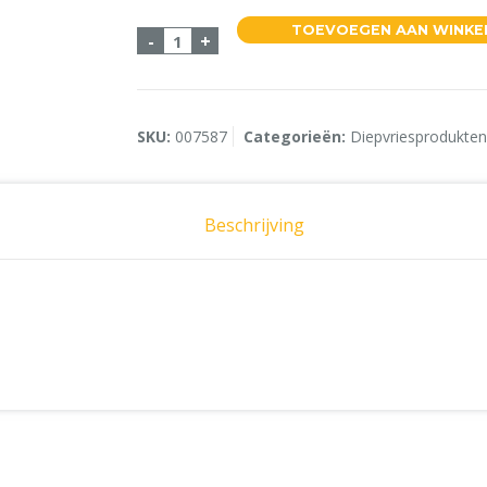
TOEVOEGEN AAN WINK
Kaassoufflé Mini 100x25 KB aantal
-
+
SKU:
007587
Categorieën:
Diepvriesprodukte
Beschrijving