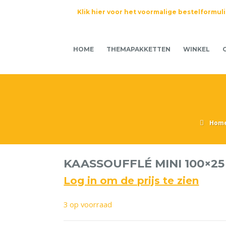
Klik hier voor het voormalige bestelformul
HOME
THEMAPAKKETTEN
WINKEL
Hom
KAASSOUFFLÉ MINI 100×25
Log in om de prijs te zien
3 op voorraad