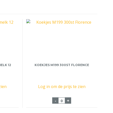
ELK 12
KOEKJES M199 300ST FLORENCE
zien
Log in om de prijs te zien
actose vrije melk 12 x100cl aantal
Koekjes M199 300st Floren
-
+