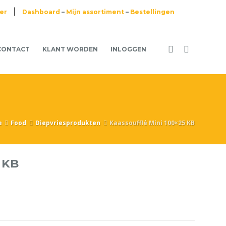
ier
Dashboard
–
Mijn assortiment
–
Bestellingen
CONTACT
KLANT WORDEN
INLOGGEN
e
Food
Diepvriesprodukten
Kaassoufflé Mini 100×25 KB
 KB