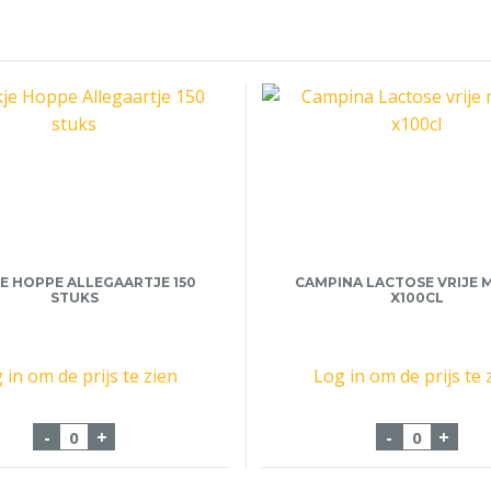
E HOPPE ALLEGAARTJE 150
CAMPINA LACTOSE VRIJE M
STUKS
X100CL
 in om de prijs te zien
Log in om de prijs te 
x2.5gr aantal
Koekje Hoppe Allegaartje 150 stuks aantal
Campina L
-
+
-
+