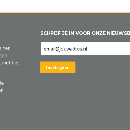
SCHRIJF JE IN VOOR ONZE NIEUWSB
n het
agen
t met het
de
et