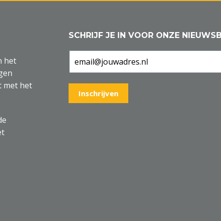
SCHRIJF JE IN VOOR ONZE NIEUWSB
n het
agen
t met het
de
et