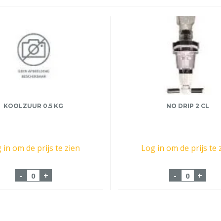
KOOLZUUR 0.5 KG
NO DRIP 2 CL
 in om de prijs te zien
Log in om de prijs te 
r aantal
Koolzuur 0.5 Kg aantal
No Drip 2 
-
+
-
+