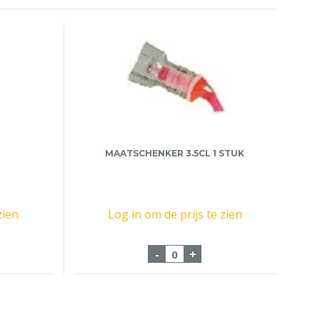
MAATSCHENKER 3.5CL 1 STUK
zien
Log in om de prijs te zien
cl aantal
Maatschenker 3.5cl 1 stuk 
-
+