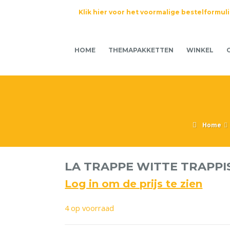
Klik hier voor het voormalige bestelformul
HOME
THEMAPAKKETTEN
WINKEL
Home
LA TRAPPE WITTE TRAPPI
Log in om de prijs te zien
4 op voorraad