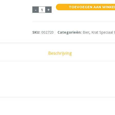
TOEVOEGEN AAN WINK
La Trappe Witte Trappist 24x33cl aa
-
+
SKU:
002720
Categorieën:
Bier
,
Krat Speciaal 
Beschrijving