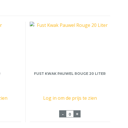
R
FUST KWAK PAUWEL ROUGE 20 LITER
zien
Log in om de prijs te zien
 20 Liter aantal
Fust Kwak Pauwel Rouge 20
-
+