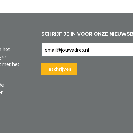
SCHRIJF JE IN VOOR ONZE NIEUWSB
n het
agen
t met het
de
et