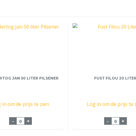
RTOG JAN 50 LITER PILSENER
FUST FILOU 20 LITE
 in om de prijs te zien
Log in om de prijs te 
ter aantal
Fust Hertog Jan 50 liter Pilsener aantal
Fust Filou
-
+
-
+