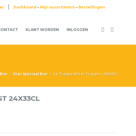
ier
Dashboard
–
Mijn assortiment
–
Bestellingen
CONTACT
KLANT WORDEN
INLOGGEN
Bier
Krat Speciaal Bier
La Trappe Witte Trappist 24x33cl
ST 24X33CL