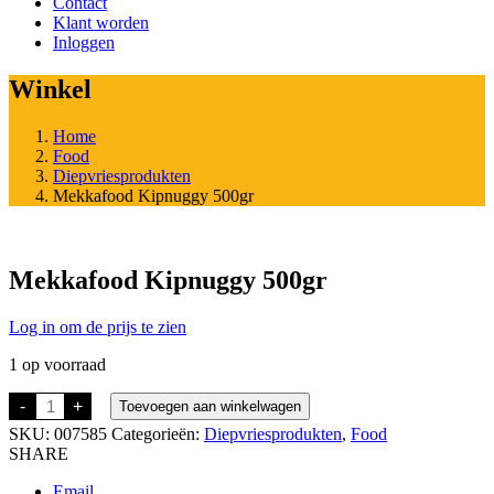
Contact
Klant worden
Inloggen
Winkel
Home
Food
Diepvriesprodukten
Mekkafood Kipnuggy 500gr
Mekkafood Kipnuggy 500gr
Log in om de prijs te zien
1 op voorraad
Mekkafood
-
+
Toevoegen aan winkelwagen
Kipnuggy
SKU:
007585
Categorieën:
Diepvriesprodukten
,
Food
500gr
aantal
SHARE
Email