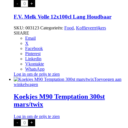
F.V.
-
+
Melk
Volle
12x100cl
F.V. Melk Volle 12x100cl Lang Houdbaar
Lang
Houdbaar
SKU:
003123
Categorieën:
Food
,
Koffieverrrijkers
aantal
SHARE
Email
X
Facebook
Pinterest
Linkedin
Vkontakte
WhatsApp
Log in om de prijs te zien
Toevoegen aan
winkelwagen
Koekjes M90 Temptation 300st
mars/twix
Log in om de prijs te zien
Koekjes
-
+
M90