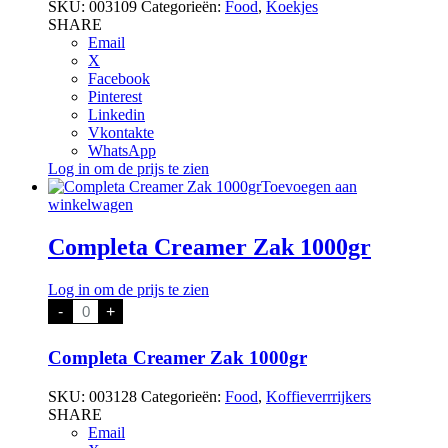
SKU:
003109
Categorieën:
Food
,
Koekjes
SHARE
Email
X
Facebook
Pinterest
Linkedin
Vkontakte
WhatsApp
Log in om de prijs te zien
Toevoegen aan
winkelwagen
Completa Creamer Zak 1000gr
Log in om de prijs te zien
Completa
-
+
Creamer
Zak
1000gr
Completa Creamer Zak 1000gr
aantal
SKU:
003128
Categorieën:
Food
,
Koffieverrrijkers
SHARE
Email