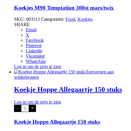
Temptation
300st
Koekjes M90 Temptation 300st mars/twix
mars/twix
aantal
SKU:
003113
Categorieën:
Food
,
Koekjes
SHARE
Email
X
Facebook
Pinterest
Linkedin
Vkontakte
WhatsApp
Log in om de prijs te zien
Toevoegen aan
winkelwagen
Koekje Hoppe Allegaartje 150 stuks
Log in om de prijs te zien
Koekje
-
+
Hoppe
Allegaartje
150
Koekje Hoppe Allegaartje 150 stuks
stuks
aantal