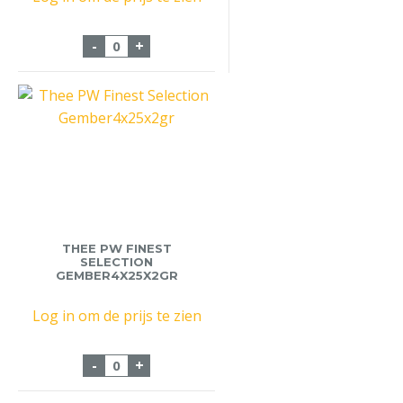
Hotcemel Sachets 100x25gr aantal
-
+
THEE PW FINEST
SELECTION
GEMBER4X25X2GR
Log in om de prijs te zien
Thee PW Finest Selection Gember4x25x2g
-
+