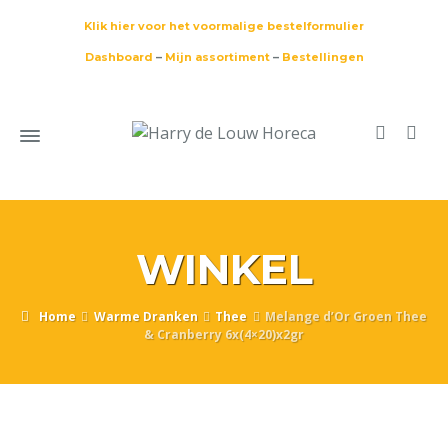
Klik hier voor het voormalige bestelformulier
Dashboard
–
Mijn assortiment
–
Bestellingen
WINKEL
Home
Warme Dranken
Thee
Melange d’Or Groen Thee
& Cranberry 6x(4×20)x2gr