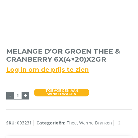
MELANGE D’OR GROEN THEE &
CRANBERRY 6X(4×20)X2GR
Log in om de prijs te zien
TOEVOEGEN AAN
Melange d'Or Groen Thee & Cranberry 6x(4x20)x2g
WINKELWAGEN
-
+
SKU:
003231
Categorieën:
Thee
,
Warme Dranken