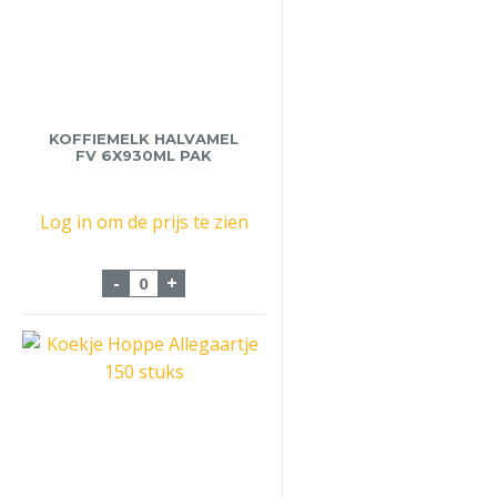
KOFFIEMELK HALVAMEL
FV 6X930ML PAK
Log in om de prijs te zien
Koffiemelk Halvamel FV 6x930ml pak aan
-
+