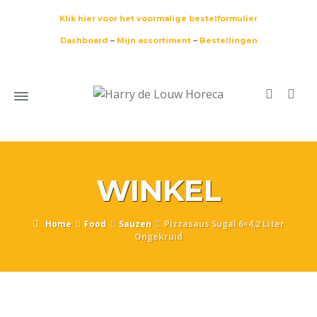
Klik hier voor het voormalige bestelformulier
Dashboard
–
Mijn assortiment
–
Bestellingen
WINKEL
Home
Food
Sauzen
Pizzasaus Sugal 6×4,2 Liter
Ongekruid