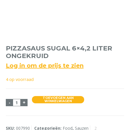
PIZZASAUS SUGAL 6×4,2 LITER
ONGEKRUID
Log in om de prijs te zien
4 op voorraad
TOEVOEGEN AAN
Pizzasaus Sugal 6x4,2 Liter Ongekruid aantal
WINKELWAGEN
-
+
SKU:
007990
Categorieën:
Food
,
Sauzen