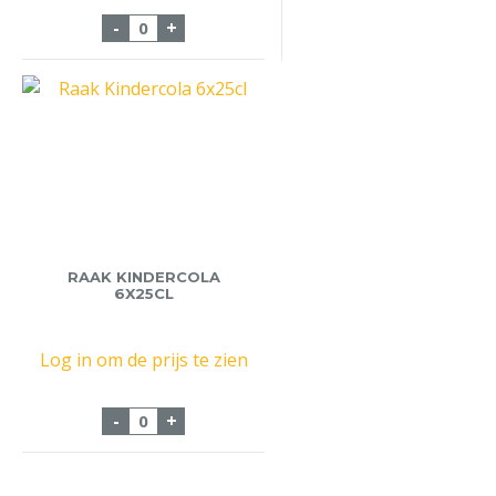
Chocomel 6x30cl Pet 0% Suiker aantal
-
+
RAAK KINDERCOLA
6X25CL
Log in om de prijs te zien
Raak Kindercola 6x25cl aantal
-
+