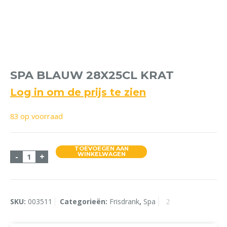
SPA BLAUW 28X25CL KRAT
Log in om de prijs te zien
83 op voorraad
TOEVOEGEN AAN
Spa Blauw 28x25cl Krat aantal
WINKELWAGEN
-
+
SKU:
003511
Categorieën:
Frisdrank
,
Spa