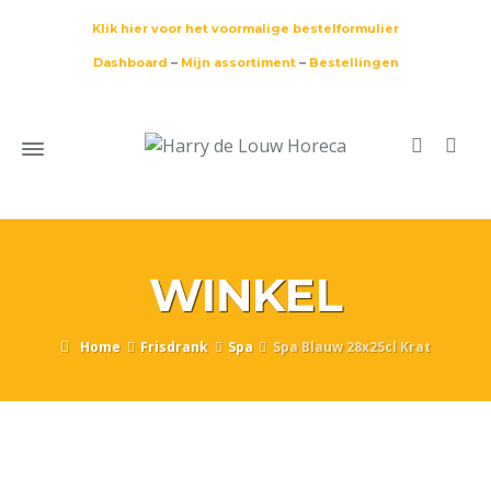
Klik hier voor het voormalige bestelformulier
Dashboard
–
Mijn assortiment
–
Bestellingen
WINKEL
Home
Frisdrank
Spa
Spa Blauw 28x25cl Krat