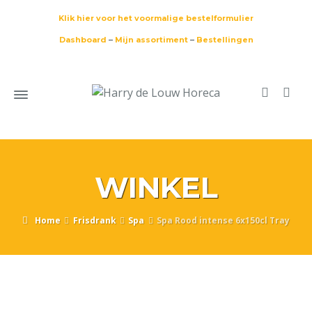
Klik hier voor het voormalige bestelformulier
Dashboard
–
Mijn assortiment
–
Bestellingen
WINKEL
Home
Frisdrank
Spa
Spa Rood intense 6x150cl Tray