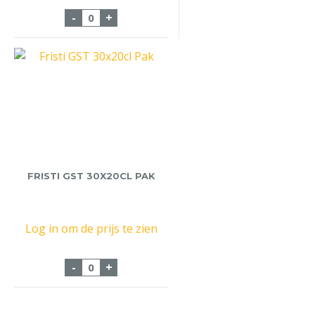
Feel So Good Watermeloen 12x60cl aanta
-
+
FRISTI GST 30X20CL PAK
Log in om de prijs te zien
Fristi GST 30x20cl Pak aantal
-
+