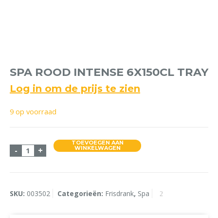
SPA ROOD INTENSE 6X150CL TRAY
Log in om de prijs te zien
9 op voorraad
TOEVOEGEN AAN
Spa Rood intense 6x150cl Tray aantal
WINKELWAGEN
-
+
SKU:
003502
Categorieën:
Frisdrank
,
Spa