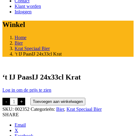
Contact
Klant worden
Inloggen
Winkel
Home
Bier
Krat Speciaal Bier
‘t IJ PaasIJ 24x33cl Krat
‘t IJ PaasIJ 24x33cl Krat
Log in om de prijs te zien
't
-
+
Toevoegen aan winkelwagen
IJ
SKU:
002352
Categorieën:
Bier
,
Krat Speciaal Bier
PaasIJ
24x33cl
SHARE
Krat
aantal
Email
X
Facebook