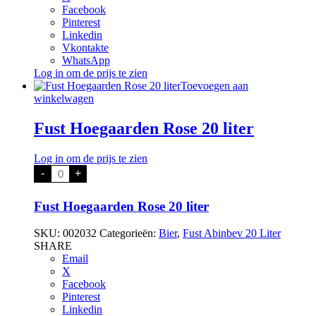
Facebook
Pinterest
Linkedin
Vkontakte
WhatsApp
Log in om de prijs te zien
Toevoegen aan
winkelwagen
Fust Hoegaarden Rose 20 liter
Log in om de prijs te zien
Fust
-
+
Hoegaarden
Rose
20
Fust Hoegaarden Rose 20 liter
liter
aantal
SKU:
002032
Categorieën:
Bier
,
Fust Abinbev 20 Liter
SHARE
Email
X
Facebook
Pinterest
Linkedin