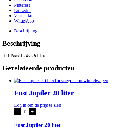
Pinterest
Linkedin
Vkontakte
WhatsApp
Beschrijving
Beschrijving
‘t IJ PaasIJ 24x33cl Krat
Gerelateerde producten
Toevoegen aan winkelwagen
Fust Jupiler 20 liter
Log in om de prijs te zien
Fust
-
+
Jupiler
20
liter
Fust Jupiler 20 liter
aantal