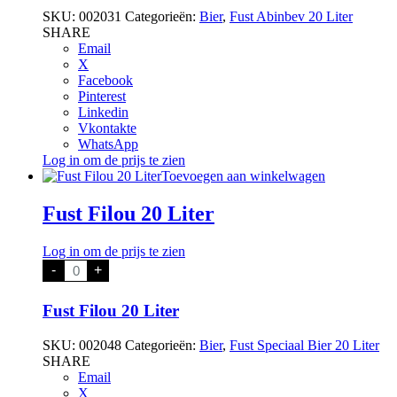
SKU:
002031
Categorieën:
Bier
,
Fust Abinbev 20 Liter
SHARE
Email
X
Facebook
Pinterest
Linkedin
Vkontakte
WhatsApp
Log in om de prijs te zien
Toevoegen aan winkelwagen
Fust Filou 20 Liter
Log in om de prijs te zien
Fust
-
+
Filou
20
Liter
Fust Filou 20 Liter
aantal
SKU:
002048
Categorieën:
Bier
,
Fust Speciaal Bier 20 Liter
SHARE
Email
X