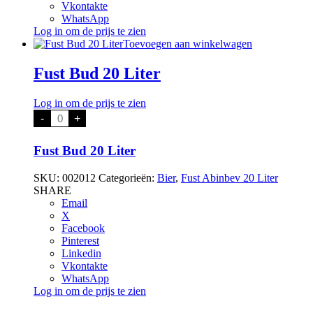
Vkontakte
WhatsApp
Log in om de prijs te zien
Toevoegen aan winkelwagen
Fust Bud 20 Liter
Log in om de prijs te zien
Fust
-
+
Bud
20
Liter
Fust Bud 20 Liter
aantal
SKU:
002012
Categorieën:
Bier
,
Fust Abinbev 20 Liter
SHARE
Email
X
Facebook
Pinterest
Linkedin
Vkontakte
WhatsApp
Log in om de prijs te zien