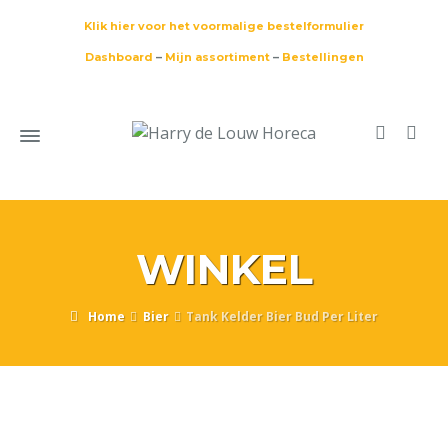
Klik hier voor het voormalige bestelformulier
Dashboard
–
Mijn assortiment
–
Bestellingen
WINKEL
Home
Bier
Tank Kelder Bier Bud Per Liter