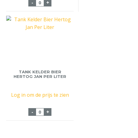
Fust Hertog Jan Grand Prestige 20 liter a
-
+
TANK KELDER BIER
HERTOG JAN PER LITER
Log in om de prijs te zien
Tank Kelder Bier Hertog Jan Per Liter aan
-
+