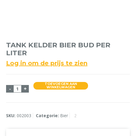
TANK KELDER BIER BUD PER
LITER
Log in om de prijs te zien
TOEVOEGEN AAN
Tank Kelder Bier Bud Per Liter aantal
WINKELWAGEN
-
+
SKU:
002003
Categorie:
Bier