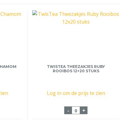
 CHAMOM
TWISTEA THEEZAKJES RUBY
ROOIBOS 12×20 STUKS
zien
Log in om de prijs te zien
es T Rombouts Chamom 50x2gr aantal
TwisTea Theezakjes Ruby R
-
+