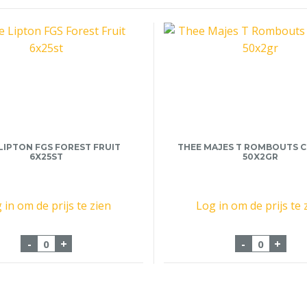
LIPTON FGS FOREST FRUIT
THEE MAJES T ROMBOUTS
6X25ST
50X2GR
 in om de prijs te zien
Log in om de prijs te 
25x1,5gr met env aantal
Thee Lipton FGS Forest Fruit 6x25st aantal
Thee Maj
-
+
-
+