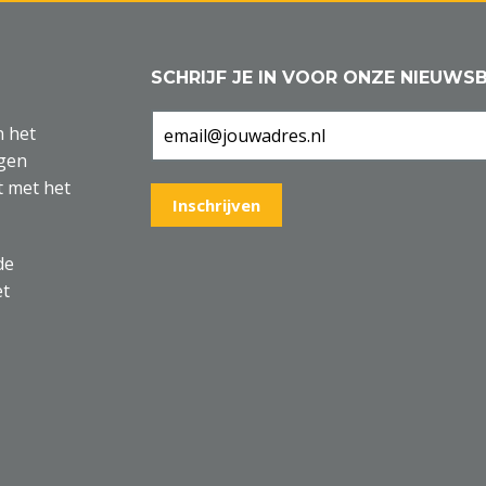
SCHRIJF JE IN VOOR ONZE NIEUWSB
n het
agen
t met het
de
et