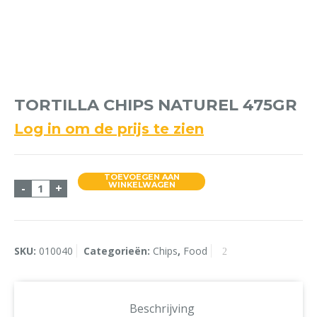
TORTILLA CHIPS NATUREL 475GR
Log in om de prijs te zien
TOEVOEGEN AAN
Tortilla Chips Naturel 475gr aantal
WINKELWAGEN
-
+
SKU:
010040
Categorieën:
Chips
,
Food
Beschrijving