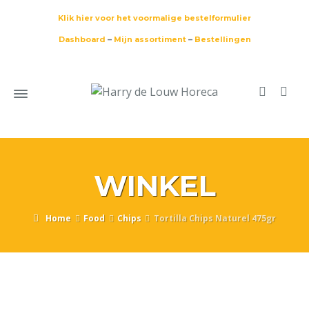
Klik hier voor het voormalige bestelformulier
Dashboard
–
Mijn assortiment
–
Bestellingen
WINKEL
Home
Food
Chips
Tortilla Chips Naturel 475gr