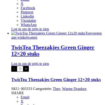
X
Facebook
Pinterest
Linkedin
Vkontakte
WhatsApp
Log in om de prijs te zien
Toevoegen
aan winkelwagen
TwisTea Theezakjes Green Ginger
12×20 stuks
Log in om de prijs te zien
TwisTea
-
+
Theezakjes
Green
Ginger
TwisTea Theezakjes Green Ginger 12×20 stuks
12x20
stuks
SKU:
003333
Categorieën:
Thee
,
Warme Dranken
aantal
SHARE
Email
X