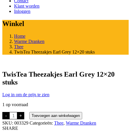
Contact
Klant worden
Inloggen
Winkel
Home
Warme Dranken
Thee
TwisTea Theezakjes Earl Grey 12×20 stuks
TwisTea Theezakjes Earl Grey 12×20
stuks
Log in om de prijs te zien
1 op voorraad
TwisTea
-
+
Toevoegen aan winkelwagen
Theezakjes
SKU:
003329
Categorieën:
Thee
,
Warme Dranken
Earl
Grey
SHARE