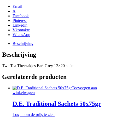
12x20
stuks
Email
aantal
X
Facebook
Pinterest
Linkedin
Vkontakte
WhatsApp
Beschrijving
Beschrijving
TwisTea Theezakjes Earl Grey 12×20 stuks
Gerelateerde producten
Toevoegen aan
winkelwagen
D.E. Traditional Sachets 50x75gr
Log in om de prijs te zien