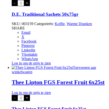
D.E.
-
+
Traditional
Sachets
50x75gr
D.E. Traditional Sachets 50x75gr
aantal
SKU:
003159
Categorieën:
Koffie
,
Warme Dranken
SHARE
Email
X
Facebook
Pinterest
Linkedin
Vkontakte
WhatsApp
Log in om de prijs te zien
Toevoegen aan
winkelwagen
Thee Lipton FGS Forest Fruit 6x25st
Log in om de prijs te zien
Thee
-
+
Lipton
FGS
Forest
Thee Lipton FGS Forest Fruit 6x25st