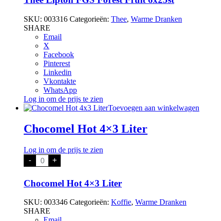
Fruit
6x25st
SKU:
003316
Categorieën:
Thee
,
Warme Dranken
aantal
SHARE
Email
X
Facebook
Pinterest
Linkedin
Vkontakte
WhatsApp
Log in om de prijs te zien
Toevoegen aan winkelwagen
Chocomel Hot 4×3 Liter
Log in om de prijs te zien
Chocomel
-
+
Hot
4x3
Liter
Chocomel Hot 4×3 Liter
aantal
SKU:
003346
Categorieën:
Koffie
,
Warme Dranken
SHARE
Email