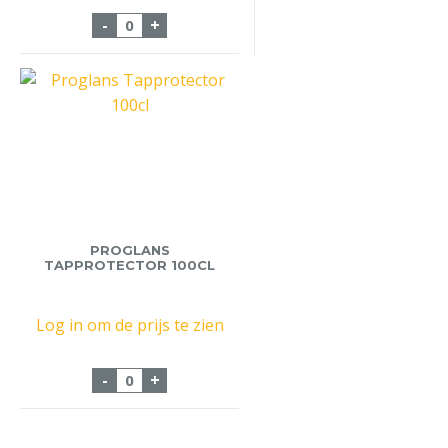
Animo Rondfilter 195mm 250 vel aantal
-
+
PROGLANS
TAPPROTECTOR 100CL
Log in om de prijs te zien
Proglans Tapprotector 100cl aantal
-
+