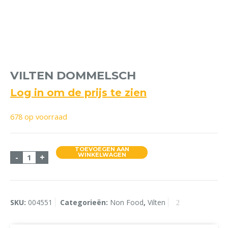
VILTEN DOMMELSCH
Log in om de prijs te zien
678 op voorraad
TOEVOEGEN AAN
Vilten Dommelsch aantal
WINKELWAGEN
-
+
SKU:
004551
Categorieën:
Non Food
,
Vilten