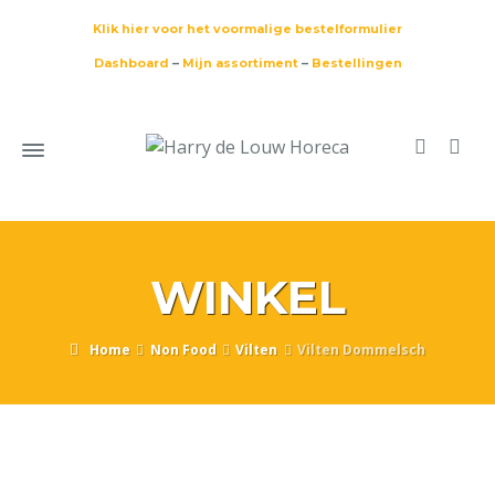
Klik hier voor het voormalige bestelformulier
Dashboard
–
Mijn assortiment
–
Bestellingen
WINKEL
Home
Non Food
Vilten
Vilten Dommelsch