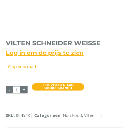
VILTEN SCHNEIDER WEISSE
Log in om de prijs te zien
16 op voorraad
TOEVOEGEN AAN
Vilten Schneider Weisse aantal
WINKELWAGEN
-
+
SKU:
004548
Categorieën:
Non Food
,
Vilten