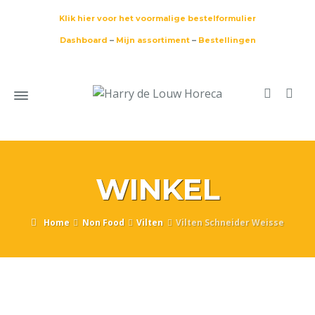
Klik hier voor het voormalige bestelformulier
Dashboard
–
Mijn assortiment
–
Bestellingen
WINKEL
Home
Non Food
Vilten
Vilten Schneider Weisse