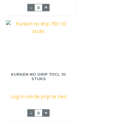
Korffilter Bravilor 250/90 1000st Caffelin
-
+
KURKEN NO DRIP 70CL 10
STUKS
Log in om de prijs te zien
Kurken no drip 70cl 10 stuks aantal
-
+