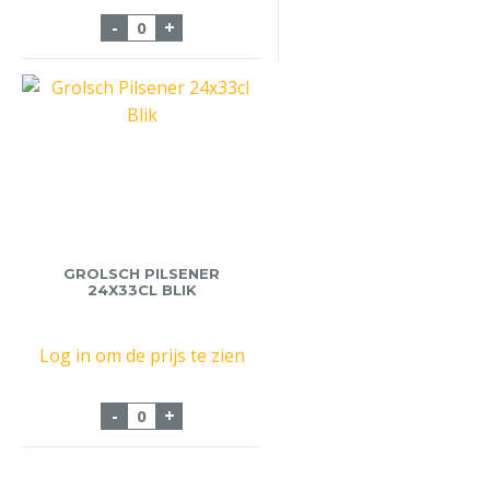
Franke Melkreiniger 1 Liter Vloeibare aa
-
+
GROLSCH PILSENER
24X33CL BLIK
Log in om de prijs te zien
Grolsch Pilsener 24x33cl Blik aantal
-
+