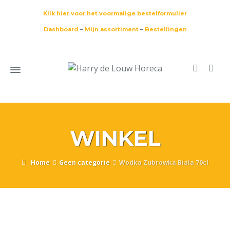
Klik hier voor het voormalige bestelformulier
Dashboard
–
Mijn assortiment
–
Bestellingen
WINKEL
Home
Geen categorie
Wodka Zubrowka Biala 70cl