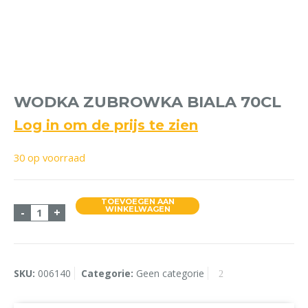
WODKA ZUBROWKA BIALA 70CL
Log in om de prijs te zien
30 op voorraad
TOEVOEGEN AAN
Wodka Zubrowka Biala 70cl aantal
WINKELWAGEN
-
+
SKU:
006140
Categorie:
Geen categorie