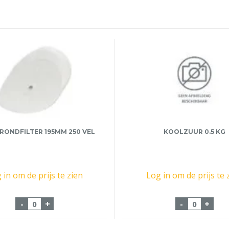
RONDFILTER 195MM 250 VEL
KOOLZUUR 0.5 KG
 in om de prijs te zien
Log in om de prijs te 
 aantal
Animo Rondfilter 195mm 250 vel aantal
Koolzuur 
-
+
-
+