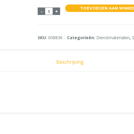
TOEVOEGEN AAN WINK
Ajax Limoen 1x1000ml aantal
-
+
SKU:
008836
Categorieën:
Dienstmaterialen
,
Beschrijving