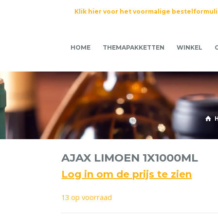
Klik hier voor het voormalige bestelformul
HOME
THEMAPAKKETTEN
WINKEL
AJAX LIMOEN 1X1000ML
Log in om de prijs te zien
13 op voorraad