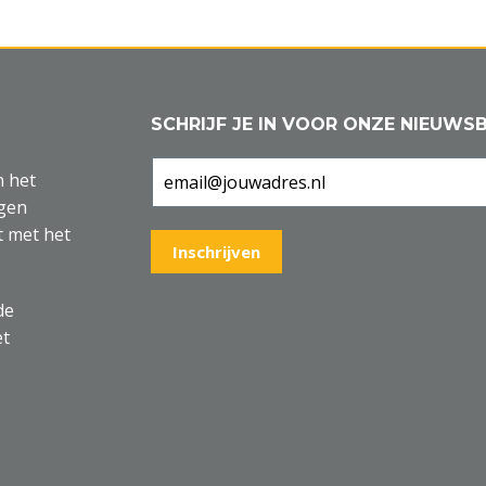
SCHRIJF JE IN VOOR ONZE NIEUWSB
n het
agen
t met het
de
et