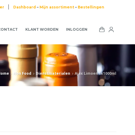
ier
Dashboard
–
Mijn assortiment
–
Bestellingen
CONTACT
KLANT WORDEN
INLOGGEN
Home
Non Food
Dienstmaterialen
Ajax Limoen 1x1000ml