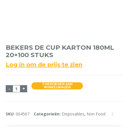
BEKERS DE CUP KARTON 180ML
20×100 STUKS
Log in om de prijs te zien
TOEVOEGEN AAN
Bekers DE Cup Karton 180ml 20x100 stuks aantal
WINKELWAGEN
-
+
SKU:
004567
Categorieën:
Disposables
,
Non Food