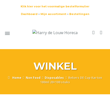
Klik hier voor het voormalige bestelformulier
Dashboard
–
Mijn assortiment
–
Bestellingen
WINKEL
Home
Non Food
Disposables
Bekers DE Cup Karton
180ml 20×100 stuks