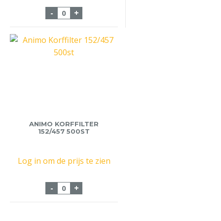
Bierglasreiniger Blokjes 75 stuks aantal
-
+
ANIMO KORFFILTER
152/457 500ST
Log in om de prijs te zien
Animo Korffilter 152/457 500st aantal
-
+