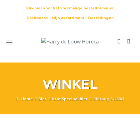
Klik hier voor het voormalige bestelformulier
Dashboard
–
Mijn assortiment
–
Bestellingen
WINKEL
Home
Bier
Krat Speciaal Bier
Bintang 24x33cl