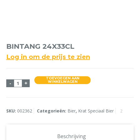
BINTANG 24X33CL
Log in om de prijs te zien
TOEVOEGEN AAN
Bintang 24x33cl aantal
WINKELWAGEN
-
+
SKU:
002362
Categorieën:
Bier
,
Krat Speciaal Bier
Beschrijving