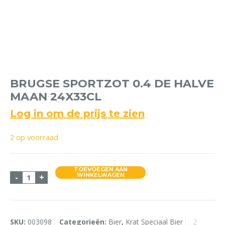
BRUGSE SPORTZOT 0.4 DE HALVE
MAAN 24X33CL
Log in om de prijs te zien
2 op voorraad
TOEVOEGEN AAN
Brugse SportZot 0.4 de Halve Maan 24x33cl aantal
WINKELWAGEN
-
+
SKU:
003098
Categorieën:
Bier
,
Krat Speciaal Bier