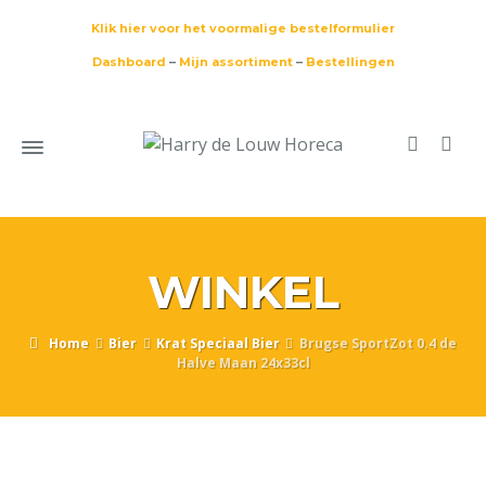
Klik hier voor het voormalige bestelformulier
Dashboard
–
Mijn assortiment
–
Bestellingen
WINKEL
Home
Bier
Krat Speciaal Bier
Brugse SportZot 0.4 de
Halve Maan 24x33cl