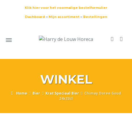
Klik hier voor het voormalige bestelformulier
Dashboard
–
Mijn assortiment
–
Bestellingen
WINKEL
Home
Bier
Krat Speciaal Bier
Chimay Doree Goud
24x33cl