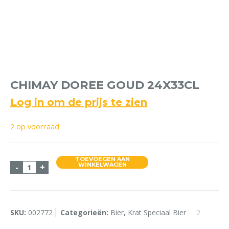
CHIMAY DOREE GOUD 24X33CL
Log in om de prijs te zien
2 op voorraad
TOEVOEGEN AAN
Chimay Doree Goud 24x33cl aantal
WINKELWAGEN
-
+
SKU:
002772
Categorieën:
Bier
,
Krat Speciaal Bier