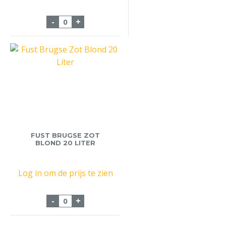
Fust Bud 50 Liter aantal
-
+
FUST BRUGSE ZOT
BLOND 20 LITER
Log in om de prijs te zien
Fust Brugse Zot Blond 20 Liter aantal
-
+