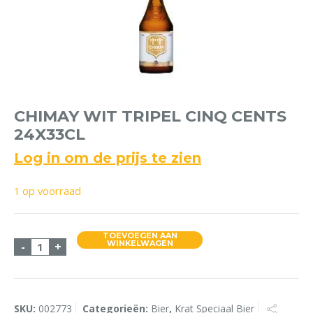
CHIMAY WIT TRIPEL CINQ CENTS
24X33CL
Log in om de prijs te zien
1 op voorraad
TOEVOEGEN AAN
Chimay Wit Tripel Cinq Cents 24x33cl aantal
WINKELWAGEN
-
+
SKU:
002773
Categorieën:
Bier
,
Krat Speciaal Bier