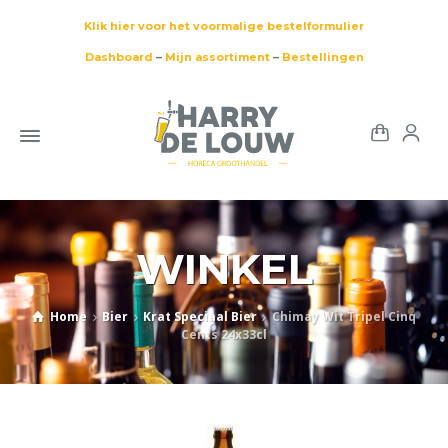
Klik hier voor het voormalige bestelformulier
Dashboard
–
Mijn assortiment
–
Bestellingen
WINKEL
Home
Bier
Krat Speciaal Bier
Chimay Wit Tripel Cinq
Cents 24x33cl