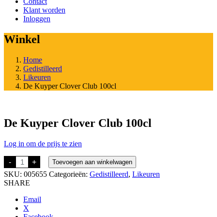
Contact
Klant worden
Inloggen
Winkel
Home
Gedistilleerd
Likeuren
De Kuyper Clover Club 100cl
De Kuyper Clover Club 100cl
Log in om de prijs te zien
De
-
+
Toevoegen aan winkelwagen
Kuyper
SKU:
005655
Categorieën:
Gedistilleerd
,
Likeuren
Clover
Club
SHARE
100cl
aantal
Email
X
Facebook