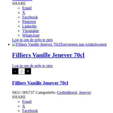
SHARE
Email
X
Facebook
Pinterest
Linkedin
Vkontakte
WhatsApp
Log in om de prijs te zien
Toevoegen aan winkelwagen
Filliers Vanille Jenever 70cl
Log in om de prijs te zien
Filliers
-
+
Vanille
Jenever
70cl
Filliers Vanille Jenever 70cl
aantal
SKU:
005737
Categorieën:
Gedistilleerd
,
Jenever
SHARE
Email
X
Facebook