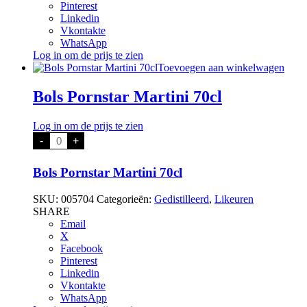
Pinterest
Linkedin
Vkontakte
WhatsApp
Log in om de prijs te zien
Toevoegen aan winkelwagen
Bols Pornstar Martini 70cl
Log in om de prijs te zien
Bols
-
+
Pornstar
Martini
70cl
Bols Pornstar Martini 70cl
aantal
SKU:
005704
Categorieën:
Gedistilleerd
,
Likeuren
SHARE
Email
X
Facebook
Pinterest
Linkedin
Vkontakte
WhatsApp