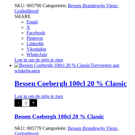
SKU:
005790
Categorieën:
Bessen Brandewijn Vieux
,
Gedistilleerd
SHARE
Email
X
Facebook
Pinterest
Linkedin
Vkontakte
WhatsApp
Log in om de prijs te zien
Toevoegen aan
winkelwagen
Bessen Coebergh 100cl 20 % Classic
Log in om de prijs te zien
Bessen
-
+
Coebergh
100cl
20
Bessen Coebergh 100cl 20 % Classic
%
Classic
SKU:
005779
Categorieën:
Bessen Brandewijn Vieux
,
aantal
Gedistilleerd