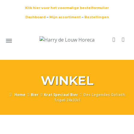
Klik hier voor het voormalige bestelformulier
Dashboard
–
Mijn assortiment
–
Bestellingen
WINKEL
Home
Bier
Krat Speciaal Bier
Des Legendes Goliath
Tripel 24x33cl