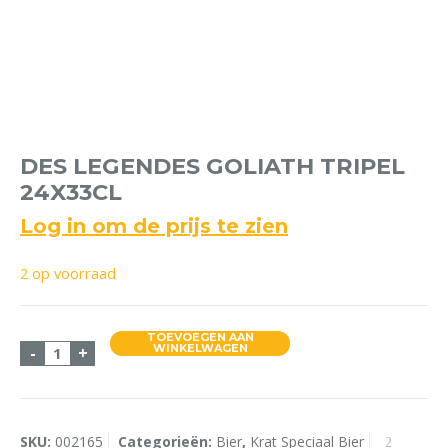
DES LEGENDES GOLIATH TRIPEL
24X33CL
Log in om de prijs te zien
2 op voorraad
TOEVOEGEN AAN
Des Legendes Goliath Tripel 24x33cl aantal
WINKELWAGEN
-
+
SKU:
002165
Categorieën:
Bier
,
Krat Speciaal Bier