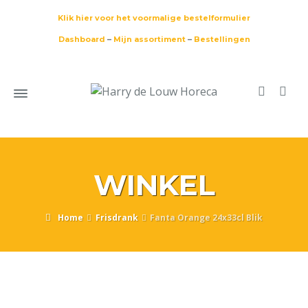
Klik hier voor het voormalige bestelformulier
Dashboard
–
Mijn assortiment
–
Bestellingen
WINKEL
Home
Frisdrank
Fanta Orange 24x33cl Blik