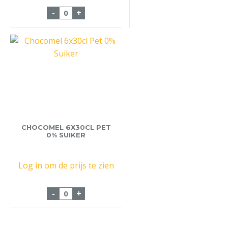
Chocomel Vol Nutricia 12x100cl pak aant
-
+
CHOCOMEL 6X30CL PET
0% SUIKER
Log in om de prijs te zien
Chocomel 6x30cl Pet 0% Suiker aantal
-
+