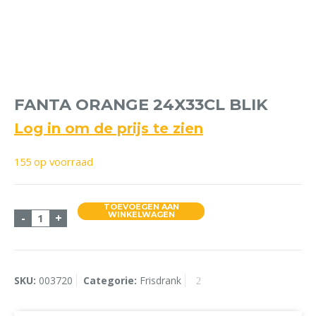
FANTA ORANGE 24X33CL BLIK
Log in om de prijs te zien
155 op voorraad
TOEVOEGEN AAN
Fanta Orange 24x33cl Blik aantal
WINKELWAGEN
-
+
SKU:
003720
Categorie:
Frisdrank