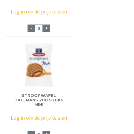
Log in om de prijs te zien
Speculoos Melange d'Or Koekjes 175st aa
-
+
STROOPWAFEL
DAELMANS 200 STUKS
MINI
Log in om de prijs te zien
Stroopwafel Daelmans 200 stuks Mini aa