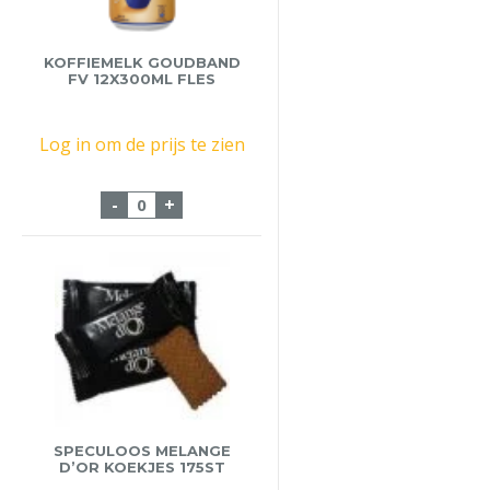
KOFFIEMELK GOUDBAND
FV 12X300ML FLES
Log in om de prijs te zien
Koffiemelk Goudband FV 12x300ml Fles a
-
+
SPECULOOS MELANGE
D’OR KOEKJES 175ST