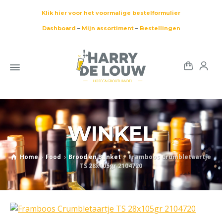
Klik hier voor het voormalige bestelformulier
Dashboard
–
Mijn assortiment
–
Bestellingen
WINKEL
Home
Food
Brood en Banket
Framboos Crumbletaartje
TS 28x105gr 2104720