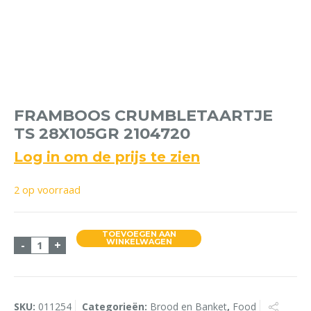
FRAMBOOS CRUMBLETAARTJE
TS 28X105GR 2104720
Log in om de prijs te zien
2 op voorraad
TOEVOEGEN AAN
Framboos Crumbletaartje TS 28x105gr 2104720 aa
WINKELWAGEN
-
+
SKU:
011254
Categorieën:
Brood en Banket
,
Food