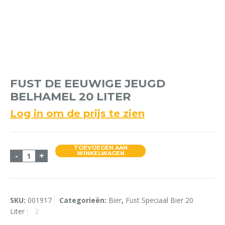
FUST DE EEUWIGE JEUGD
BELHAMEL 20 LITER
Log in om de prijs te zien
TOEVOEGEN AAN
Fust De Eeuwige jeugd Belhamel 20 Liter aantal
WINKELWAGEN
-
+
SKU:
001917
Categorieën:
Bier
,
Fust Speciaal Bier 20
Liter