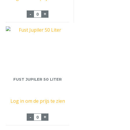
Fust Hertog Jan Bockbier 20 Liter aantal
-
+
FUST JUPILER 50 LITER
Log in om de prijs te zien
Fust Jupiler 50 Liter aantal
-
+