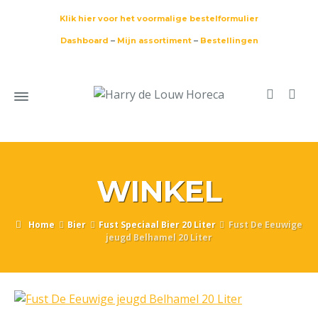
Klik hier voor het voormalige bestelformulier
Dashboard
–
Mijn assortiment
–
Bestellingen
WINKEL
Home
Bier
Fust Speciaal Bier 20 Liter
Fust De Eeuwige
jeugd Belhamel 20 Liter